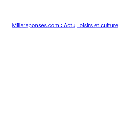
Aller
au
contenu
Millereponses.com : Actu, loisirs et culture