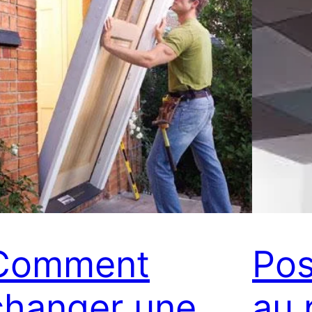
Comment
Pos
changer une
au 