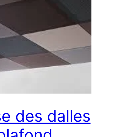
e des dalles
plafond,