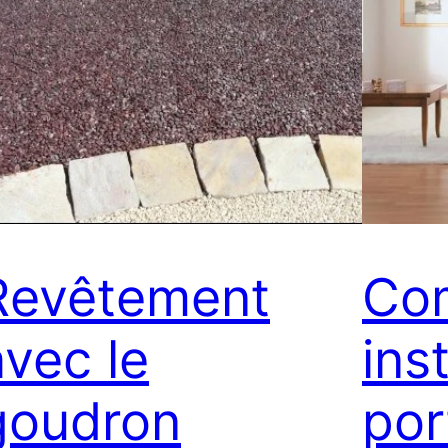
Revêtement
Co
avec le
ins
goudron
por