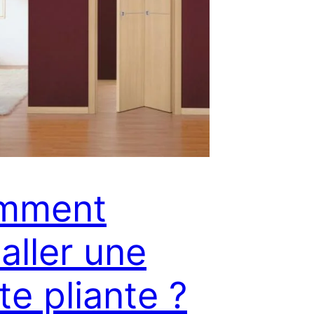
mment
taller une
te pliante ?