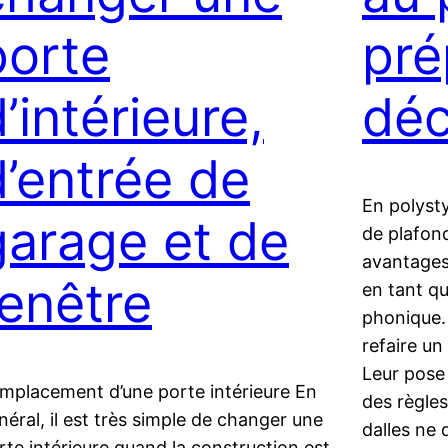
porte
pré
’intérieure,
dé
d’entrée de
En polysty
garage et de
de plafon
avantages
fenêtre
en tant qu
phonique. 
refaire un
Leur pose 
mplacement d’une porte intérieure En
des règle
néral, il est très simple de changer une
dalles ne
rte intérieure quand la construction est