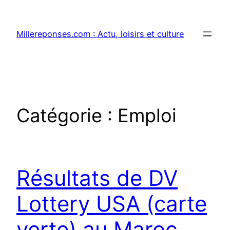
Aller
au
Millereponses.com : Actu, loisirs et culture
contenu
Catégorie :
Emploi
Résultats de DV
Lottery USA (carte
verte) au Maroc