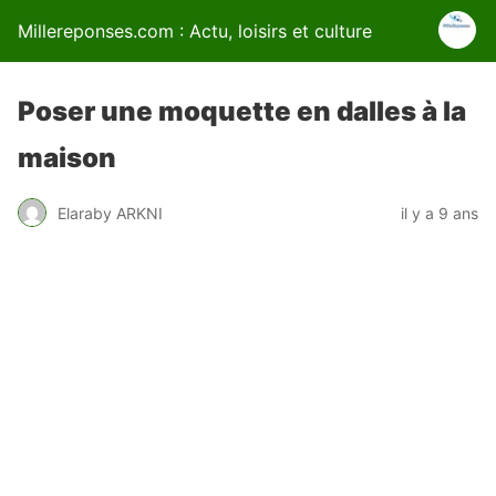
Millereponses.com : Actu, loisirs et culture
Poser une moquette en dalles à la
maison
Elaraby ARKNI
il y a 9 ans