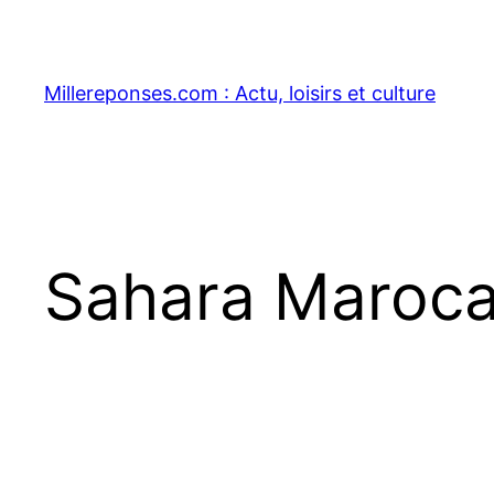
Aller
au
contenu
Millereponses.com : Actu, loisirs et culture
Sahara Maroca