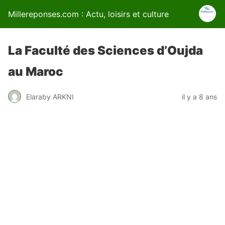
Millereponses.com : Actu, loisirs et culture
La Faculté des Sciences d’Oujda
au Maroc
Elaraby ARKNI
il y a 8 ans