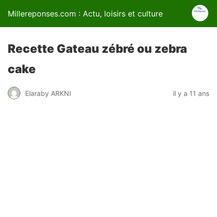
Millereponses.com : Actu, loisirs et culture
Recette Gateau zébré ou zebra
cake
Elaraby ARKNI
il y a 11 ans