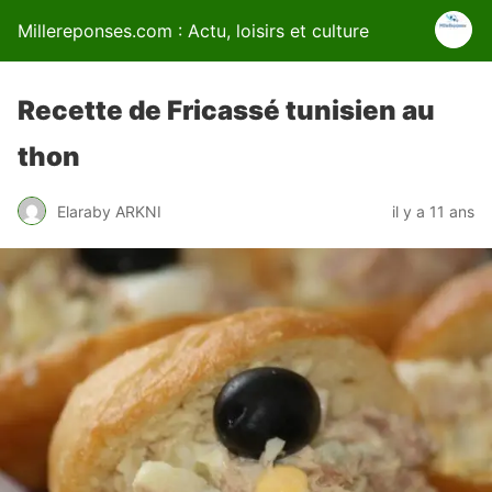
Millereponses.com : Actu, loisirs et culture
Recette de Fricassé tunisien au
thon
Elaraby ARKNI
il y a 11 ans