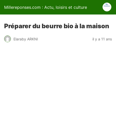
Millereponses.com : Actu, loisirs et culture
Préparer du beurre bio à la maison
Elaraby ARKNI
il y a 11 ans